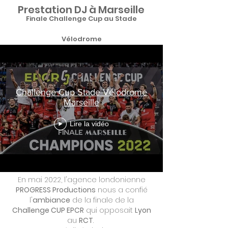
Prestation DJ à
Marseille
F
inale Challenge Cup au Stade
Vélodrome
Challenge Cup Stade Vélodrome
Marseille
Lire la vidéo
En mai 2022, l'agence londonienne
PROGRESS Productions
nous a confié
l'
ambiance
de la finale de la
Challenge CUP EPCR
qui opposait
Lyon
au
RCT
.