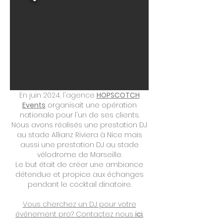
En juin 2024, l'agence
HOPSCOTCH
Events
​
organisait une opération
nationale pour l'un de ses clients.
Nous avons réalisés une prestation DJ
au stade Allianz Riviera à Nice mais
aussi une prestation DJ au stade
vélodrome de Marseille.
Le but était de créer une ambiance
détendue et propice aux échanges
pendant le cocktail dinatoire.
Vous cherchez un DJ pour votre
événement pro? Contactez nous
ici
.