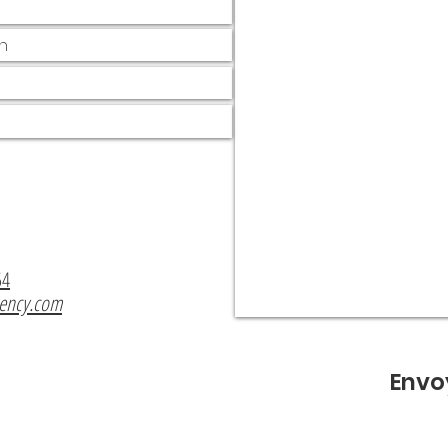
54
gency.com
Envo